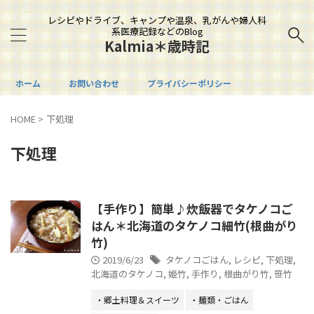
レシピやドライブ、キャンプや温泉、乳がんや婦人科
系医療記録などのBlog
Kalmia＊歳時記
ホーム
お問い合わせ
プライバシーポリシー
HOME
>
下処理
下処理
【手作り】簡単♪炊飯器でタケノコご
はん＊北海道のタケノコ細竹(根曲がり
竹)
2019/6/23
タケノコごはん
,
レシピ
,
下処理
,
北海道のタケノコ
,
姫竹
,
手作り
,
根曲がり竹
,
笹竹
・郷土料理＆スイーツ
・麺類・ごはん