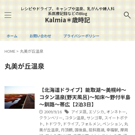
レシピやドライブ、キャンプや温泉、乳がんや婦人科
系医療記録などのBlog
Kalmia＊歳時記
ホーム
お問い合わせ
プライバシーポリシー
HOME
>
丸美が丘温泉
丸美が丘温泉
【北海道ドライブ】能取湖～美幌峠～
コタン温泉(野天風呂)～知床～野付半島
～釧路～帯広【2泊3日】
2009/9/16
アイヌ語
,
エゾシカ
,
オンネトー
,
クランベリー
,
コタン温泉
,
サンゴ草
,
スイートポテ
ト
,
トドワラ
,
ドライブ
,
フォルメン
,
ペンション
,
丸
美が丘温泉
,
丹頂鶴
,
国後島
,
屈斜路湖
,
幸福駅
,
摩周