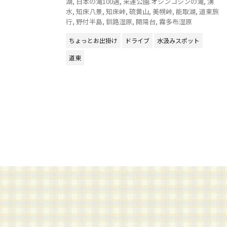
湖
,
日本の滝100選
,
来運公園.オシンコシンの滝
,
湧
水
,
知床八景
,
知床峠
,
硫黄山
,
美幌峠
,
能取湖
,
道東旅
行
,
野付半島
,
釧路湿原
,
開陽台
,
霧多布湿原
ちょっとお出掛け
ドライブ
水汲みスポット
道東