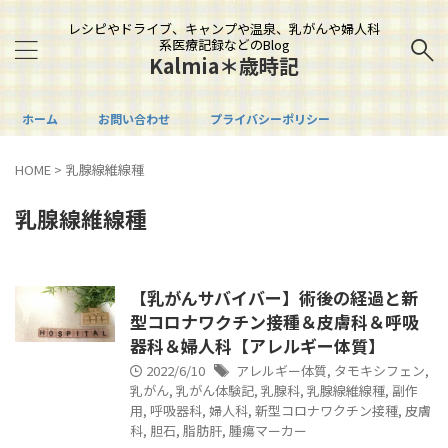
レシピやドライブ、キャンプや温泉、乳がんや婦人科
系医療記録などのBlog
Kalmia＊歳時記
ホーム
お問い合わせ
プライバシーポリシー
HOME
>
乳腺線維線種
乳腺線維線種
【乳がんサバイバー】術後の経過と新
型コロナワクチン接種＆皮膚科＆呼吸
器科＆婦人科【アレルギー体質】
2022/6/10
アレルギー体質
,
タモキシフェン
,
乳がん
,
乳がん体験記
,
乳腺科
,
乳腺線維線種
,
副作
用
,
呼吸器科
,
婦人科
,
新型コロナワクチン接種
,
皮膚
科
,
胆石
,
脂肪肝
,
腫瘍マーカー