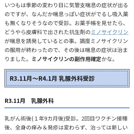
いつもは季節の変わり目に気管支喘息の症状が出る
のですが、なんだか喘息っぽい症状がでるし吸入薬
も無くなりそうなので受診。お薬手帳を見せたら、
どうやら皮膚科で出された抗生剤の
ミノサイクリン
が喘息を誘発しているとの事。調度ミノサイクリン
の服用が終わったので、その後は喘息の症状は治ま
りました。
ミノサイクリンの副作用確定
かな。
R3.11月～R4.1月 乳腺外科受診
R3.11月 乳腺外科
乳がん術後(１年9カ月後)受診。2回目ワクチン接種
後、全身の痒み＆発疹は変わらず、治っては新しい