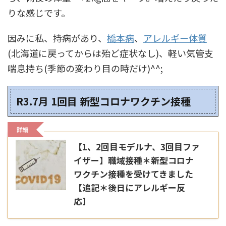
りな感じです。
因みに私、持病があり、
橋本病
、
アレルギー体質
(北海道に戻ってからは殆ど症状なし)、軽い気管支
喘息持ち(季節の変わり目の時だけ)^^;
R3.7月 1回目 新型コロナワクチン接種
詳細
【1、2回目モデルナ、3回目ファ
イザー】職域接種＊新型コロナ
ワクチン接種を受けてきました
【追記＊後日にアレルギー反
応】