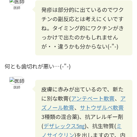
医師
発疹は部分的に出ているのでワク
チンの副反応とは考えにくいです
ね。タイミング的にワクチンがき
っかけで出たのかもしれません
が・・違うかも分からない(-"-)
何とも歯切れが悪い…(-"-)
医師
皮膚に赤みが出ているので、新た
に別な軟膏(
アンテベート軟膏
、
ア
ズノール軟膏
、
サトウザルベ軟膏
3種類の混合薬)、抗アレルギー剤
(
デザレックス5㎎
)、抗生物質(
ミ
ノサイクリン
)を出しますので、内