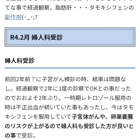
てな事で経過観察。脂肪肝・・・タモキシフェンの
副作用
(･_･;?
R4.2月 婦人科受診
婦人科受診
前回2年前？に子宮がん検診の時、結果は問題な
し。経過観察で2年に1度の診察でOKとの事だった
のでおおよそ2年ぶり。一時期レトロゾール服用の
時は不正出血が続いていた事もあったし、今はタモ
キシフェンを服用していて
子宮体がんや、卵巣嚢腫
のリスクが上がるので婦人科も受診した方が良いと
の事
で受診。