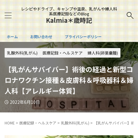
レシピやドライブ、キャンプや温泉、乳がんや婦人科
系医療記録などのBlog
Kalmia＊歳時記
ホーム
お問い合わせ
プライバシーポリシー
乳腺外科(乳がん)
医療記録・ヘルスケア
婦人科(卵巣嚢腫)
【乳がんサバイバー】術後の経過と新型コ
ロナワクチン接種＆皮膚科＆呼吸器科＆婦
人科【アレルギー体質】
2022年6月10日
HOME
>
医療記録・ヘルスケア
>
乳腺外科(乳がん)
>
【乳がんサバイバー】術