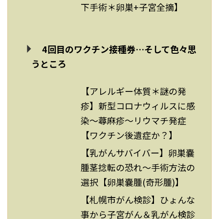
下手術＊卵巣+子宮全摘】
4回目のワクチン接種券…そして色々思
うところ
【アレルギー体質＊謎の発
疹】新型コロナウィルスに感
染～蕁麻疹～リウマチ発症
【ワクチン後遺症か？】
【乳がんサバイバー】卵巣嚢
腫茎捻転の恐れ～手術方法の
選択【卵巣嚢腫(奇形腫)】
【札幌市がん検診】ひょんな
事から子宮がん＆乳がん検診