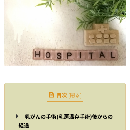
目次
[
閉る
]
乳がんの手術(乳房温存手術)後からの
経過