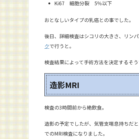
Ki67 細胞分裂 5％以下
おとなしいタイプの乳癌との事でした。
後日、詳細検査はシコリの大きさ、リンパ節、
ク
で行うと。
検査結果によって手術方法を決定するそう
造影MRI
検査の3時間前から絶飲食。
造影の予定でしたが、気管支喘息持ちだと
でのMRI検査になりました。