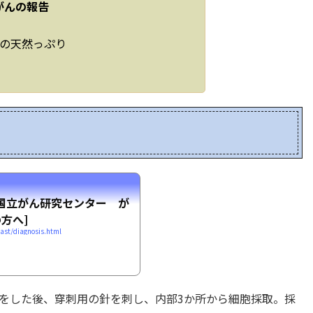
がんの報告
の天然っぷり
国立がん研究センター が
方へ]
east/diagnosis.html
をした後、穿刺用の針を刺し、内部3か所から細胞採取。採