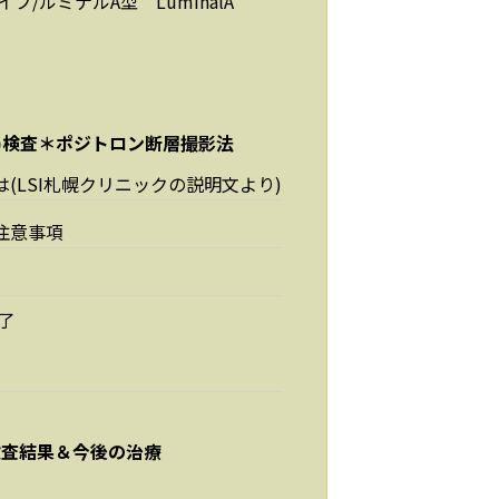
プ/ルミナルA型 LuminalA
ト)検査＊ポジトロン断層撮影法
は(LSI札幌クリニックの説明文より)
の注意事項
了
I検査結果＆今後の治療