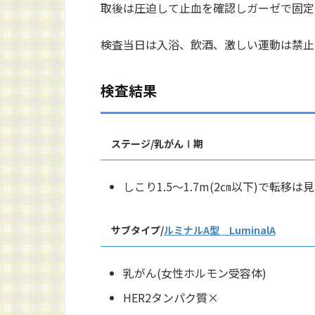
取後は圧迫して止血を確認しガーゼで固定
検査当日は入浴、飲酒、激しい運動は禁止
検査結果
ステージ/乳がんⅠ期
しこり1.5～1.7m(2㎝以下)で転移
サブタイプ/
ルミナルA型 LuminalA
乳がん(女性ホルモン受容体)
HER2タンパク質×