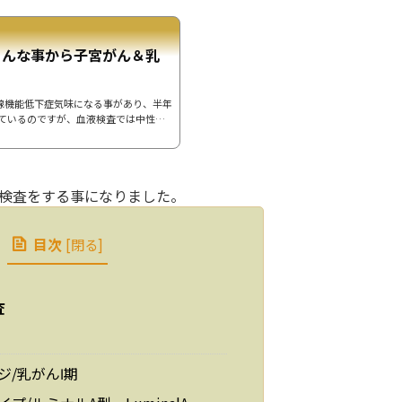
ょんな事から子宮がん＆乳
甲状腺機能低下症気味になる事があり、半年
ているのですが、血液検査では中性脂
能が低下すると中性脂肪の数値が上がる
リングの漢方薬局で「脂肪(脂質？)の分
ると胆のうの働きがあまりよくないのか
治医に相談してみました。何年も身体の
検査をする事になりました。
にお腹全体(胸から下)をエコーで診て
...
目次
[
閉る
]
査
ジ/乳がんⅠ期