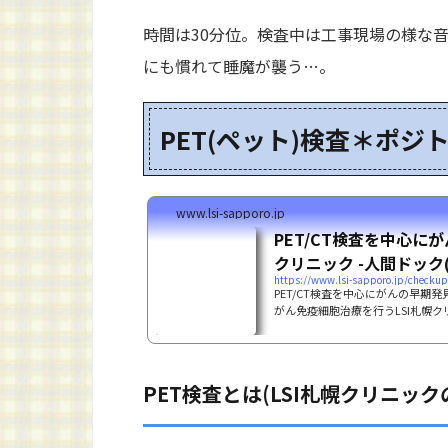
時間は30分位。検査中は工事現場の様な
にも慣れて睡魔が襲う…。
PET(ペット)検査＊ポジ
www.lsi-sapporo.jp
PET/CT検査を中心に
クリニック -人間ドック(P
https://www.lsi-sapporo.jp/checkup
PET/CT検査を中心にがんの早期
がん免疫細胞治療を行うLSI札幌
がんなど）の早期発見に有効な診
PET検査とは(LSI札幌クリニッ