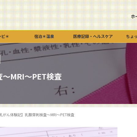
ホ
シピ＊
宿泊＊温泉
医療記録・ヘルスケア
ちょ
MRI～PET検査
乳がん体験記】乳腺穿刺検査～MRI～PET検査