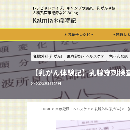
レシピやドライブ、キャンプや温泉、乳がんや婦
人科系医療記録などのBlog
Kalmia＊歳時記
＊お菓子レシピ＊
＊料理レ
乳腺外科(乳がん)
医療記録・ヘルスケア
色～んな話
【乳がん体験記】乳腺穿刺検査～
2020年1月23日
HOME
>
医療記録・ヘルスケア
>
乳腺外科(乳がん)
>
【