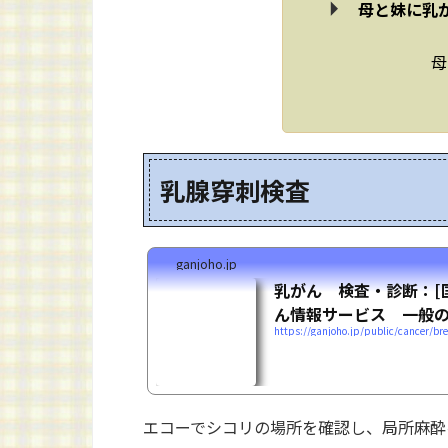
母と妹に乳
母
乳腺穿刺検査
ganjoho.jp
乳がん 検査・診断：[
ん情報サービス 一般の
https://ganjoho.jp/public/cancer/br
エコーでシコリの場所を確認し、局所麻酔