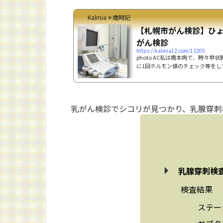
Kalmia＊歳時記
【札幌市がん検診】ひ
がん検診
https://kalmia12.com/13205
photo AC私は橋本病で、時々
に1回ホルモン値のチェック等をし
肪が高めな事がよくあります。(機
らしい)そういえば、だいぶ前にO
解がされにくい体質で、もしかす
も」と言われた事を思い出し、主
乳がん検診でシコリが見つかり、乳腺穿刺
検査はしていなかったので、ついで
もらう事に。腹部エコー胸から下～子
乳腺穿刺検
検査結果
ステー