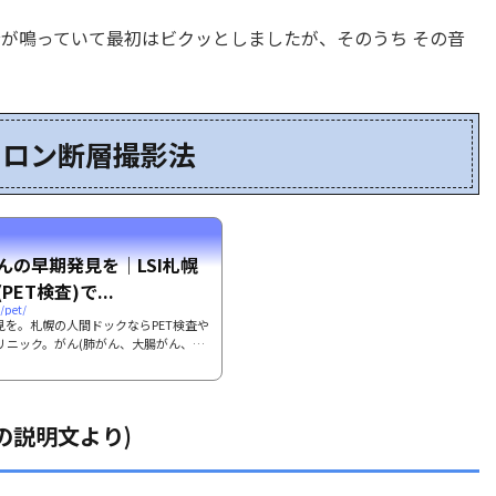
音が鳴っていて最初はビクッとしましたが、そのうち その音
トロン断層撮影法
がんの早期発見を｜LSI札幌
ET検査)で...
/pet/
発見を。札幌の人間ドックならPET検査や
クリニック。がん(肺がん、大腸がん、胃
断で患者様の健康を支えます。
クの説明文より)