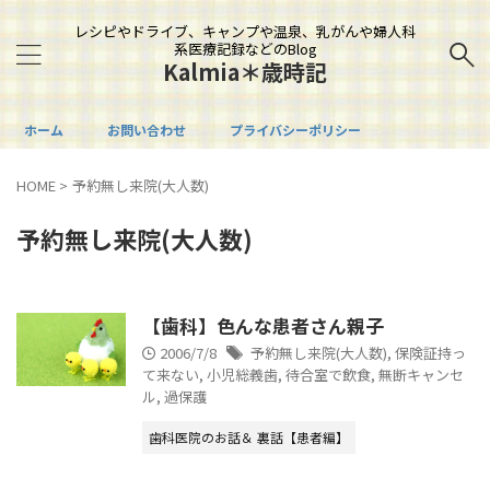
レシピやドライブ、キャンプや温泉、乳がんや婦人科
系医療記録などのBlog
Kalmia＊歳時記
ホーム
お問い合わせ
プライバシーポリシー
HOME
>
予約無し来院(大人数)
予約無し来院(大人数)
【歯科】色んな患者さん親子
2006/7/8
予約無し来院(大人数)
,
保険証持っ
て来ない
,
小児総義歯
,
待合室で飲食
,
無断キャンセ
ル
,
過保護
歯科医院のお話＆ 裏話【患者編】