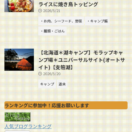
ライスに焼き鳥トッピング
2026/5/21
・お肉、シーフード、野菜
・キャンプ飯
・麺類・ごはん
【北海道＊湖キャンプ】モラップキャ
ンプ場＊ユニバーサルサイト(オートサ
イト)【支笏湖】
2026/5/20
キャンプ
道央
ランキングに参加中！応援お願いします
人気ブログランキング