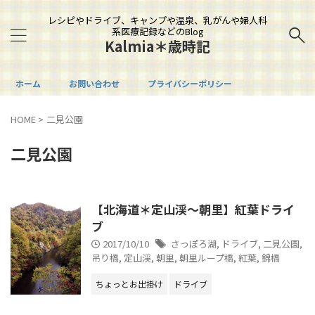
レシピやドライブ、キャンプや温泉、乳がんや婦人科
系医療記録などのBlog
Kalmia＊歳時記
ホーム
お問い合わせ
プライバシーポリシー
HOME
>
二見公園
二見公園
【北海道＊定山渓～朝里】紅葉ドライ
ブ
2017/10/10
さっぽろ湖
,
ドライブ
,
二見公園
,
吊り橋
,
定山渓
,
朝里
,
朝里ループ橋
,
紅葉
,
錦橋
ちょっとお出掛け
ドライブ