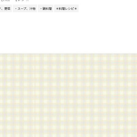
ド、野菜
・スープ、汁物
・鍋料理
＊料理レシピ＊