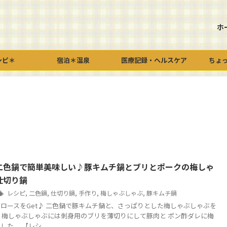
ホ
シピ＊
宿泊＊温泉
医療記録・ヘルスケア
ちょ
二色鍋で簡単美味しい♪豚キムチ鍋とブリとポークの梅しゃ
仕切り鍋
レシピ
,
二色鍋
,
仕切り鍋
,
手作り
,
梅しゃぶしゃぶ
,
豚キムチ鍋
ロースをGet♪ 二色鍋で豚キムチ鍋と、さっぱりとした梅しゃぶしゃぶを
^o) 梅しゃぶしゃぶには刺身用のブリを薄切りにして豚肉と ポン酢ダレに梅
た。 【レシ ...