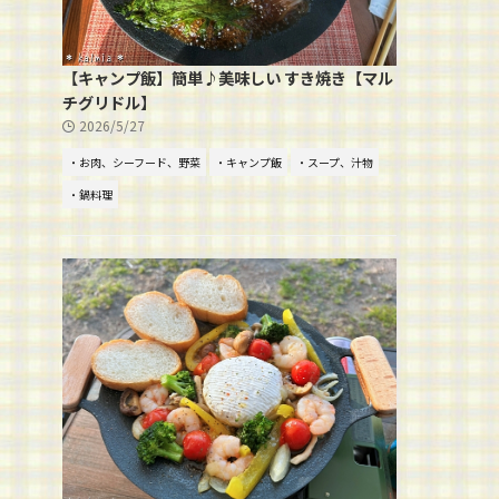
【キャンプ飯】簡単♪美味しい すき焼き【マル
チグリドル】
2026/5/27
・お肉、シーフード、野菜
・キャンプ飯
・スープ、汁物
・鍋料理