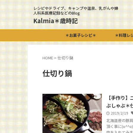
レシピやドライブ、キャンプや温泉、乳がんや婦
人科系医療記録などのBlog
Kalmia＊歳時記
＊お菓子レシピ＊
＊料理レ
HOME
>
仕切り鍋
仕切り鍋
【手作り】
ぶしゃぶ＊
2019/2/19
北海道産の豚肩
頂く事に(o^
肉を入れてみまし