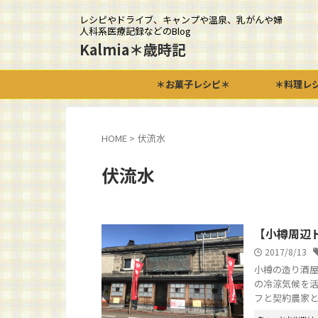
レシピやドライブ、キャンプや温泉、乳がんや婦
人科系医療記録などのBlog
Kalmia＊歳時記
＊お菓子レシピ＊
＊料理レ
HOME
>
伏流水
伏流水
【小樽周辺
2017/8/13
小樽の造り酒屋
の冷涼気候を活
フと契約農家との