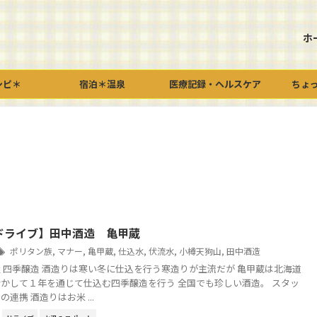
ホ
シピ＊
宿泊＊温泉
医療記録・ヘルスケア
ちょ
ドライブ】田中酒造 亀甲蔵
ポリタン族
,
マナー
,
亀甲蔵
,
仕込水
,
伏流水
,
小樽天狗山
,
田中酒造
 四季醸造 酒造りは寒い冬に仕込を行う寒造りが主流だが 亀甲蔵は北海道
かして１年を通じて仕込む四季醸造を行う 全国でも珍しい酒造。 スタッ
連携 酒造りはお米 ...