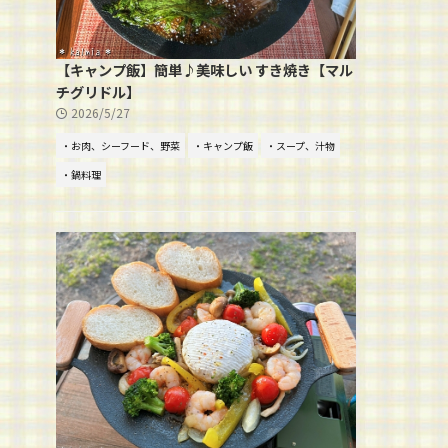
【キャンプ飯】簡単♪美味しい すき焼き【マル
チグリドル】
2026/5/27
・お肉、シーフード、野菜
・キャンプ飯
・スープ、汁物
・鍋料理