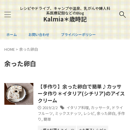
レシピやドライブ、キャンプや温泉、乳がんや婦人科
系医療記録などのBlog
Kalmia＊歳時記
ホーム
お問い合わせ
プライバシーポリシー
HOME
>
余った卵白
余った卵白
【手作り】余った卵白で簡単♪カッサ
ータ作り＊イタリア(シチリア)のアイス
クリーム
2019/2/2
イタリア料理
,
カッサータ
,
ドライ
フルーツ
,
ミックスナッツ
,
レシピ
,
余った卵白
,
手作
り
,
簡単
・郷土料理＆スイーツ
＊お菓子レシピ＊