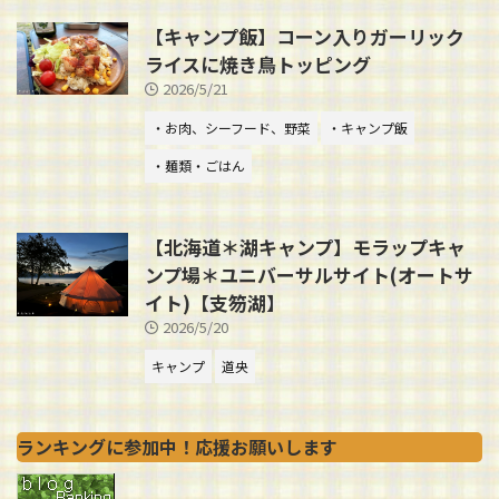
【キャンプ飯】コーン入りガーリック
ライスに焼き鳥トッピング
2026/5/21
・お肉、シーフード、野菜
・キャンプ飯
・麺類・ごはん
【北海道＊湖キャンプ】モラップキャ
ンプ場＊ユニバーサルサイト(オートサ
イト)【支笏湖】
2026/5/20
キャンプ
道央
ランキングに参加中！応援お願いします