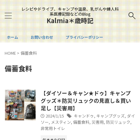
レシピやドライブ、キャンプや温泉、乳がんや婦人科
系医療記録などのBlog
Kalmia＊歳時記
ホーム
お問い合わせ
プライバシーポリシー
HOME
>
備蓄食料
備蓄食料
【ダイソー＆キャン★ドゥ】キャンプ
グッズ＊防災リュックの見直し＆買い
足し【災害用】
2024/1/15
キャンドゥ
,
キャンプグッズ
,
ダイ
ソー
,
メスティン
,
備蓄食料
,
災害用
,
防災リュック
,
非常用トイレ
気ままな日記