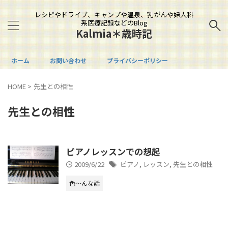
レシピやドライブ、キャンプや温泉、乳がんや婦人科
系医療記録などのBlog
Kalmia＊歳時記
ホーム
お問い合わせ
プライバシーポリシー
HOME
>
先生との相性
先生との相性
ピアノレッスンでの想起
2009/6/22
ピアノ
,
レッスン
,
先生との相性
色～んな話