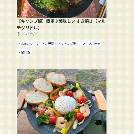
【キャンプ飯】簡単♪美味しい すき焼き【マル
チグリドル】
2026/5/27
・お肉、シーフード、野菜
・キャンプ飯
・スープ、汁物
・鍋料理