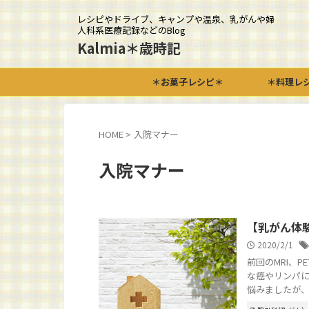
レシピやドライブ、キャンプや温泉、乳がんや婦
人科系医療記録などのBlog
Kalmia＊歳時記
＊お菓子レシピ＊
＊料理レ
HOME
>
入院マナー
入院マナー
【乳がん体
2020/2/1
前回のMRI、
な癌やリンパに
悩みましたが、生