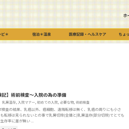
ホ
シピ＊
宿泊＊温泉
医療記録・ヘルスケア
ちょ
験記】術前検査～入院の為の準備
乳房温存
,
入院マナー
,
初めての入院
,
必要な物
,
術前検査
PET検査の結果、乳癌以外、癌細胞、遠隔転移は無く、乳癌の周りにも小さ
も転移は見られないとの事で乳房切除(全摘と)乳房温存(部分切除)でとても
存率に差が無い ...