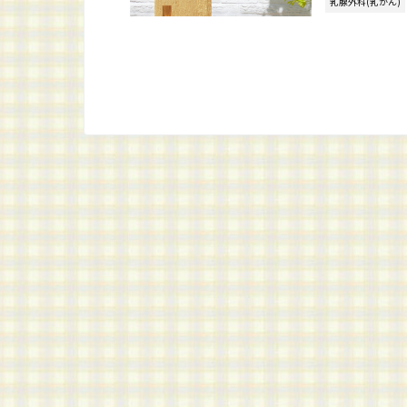
乳腺外科(乳がん)