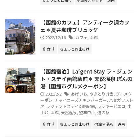
【函館のカフェ】アンティーク調カフ
ェ＊夏井珈琲ブリュッケ
2022/12/16
カフェ
,
函館
§ 食 §
ちょっとお出掛け
【函館宿泊】La’gent Stay ラ・ジェン
ト・ステイ函館駅前＊ 天然温泉 ぽんの
湯【函館市グルメクーポン】
2021/2/2
あげいも
,
やきとり弁当
,
グルメク
ーポン
,
チャイニーズチキンバーガー
,
ハセガワスト
ア
,
ラジェントステイ函館駅前
,
ラッキーピエロ
,
中
山峠
,
函館
,
天然温泉
,
望羊中山
,
道の駅
§ 食 §
ちょっとお出掛け
宿泊＊温泉
道南