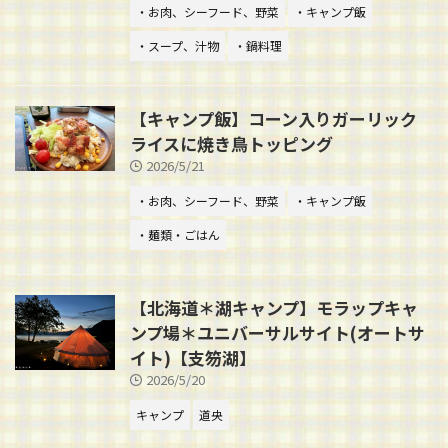
・お肉、シーフード、野菜
・キャンプ飯
・スープ、汁物
・鍋料理
【キャンプ飯】コーン入りガーリック
ライスに焼き鳥トッピング
2026/5/21
・お肉、シーフード、野菜
・キャンプ飯
・麺類・ごはん
【北海道＊湖キャンプ】モラップキャ
ンプ場＊ユニバーサルサイト(オートサ
イト)【支笏湖】
2026/5/20
キャンプ
道央