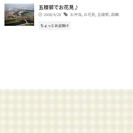
五稜郭でお花見♪
2008/4/28
お弁当
,
お花見
,
五稜郭
,
函館
ちょっとお出掛け