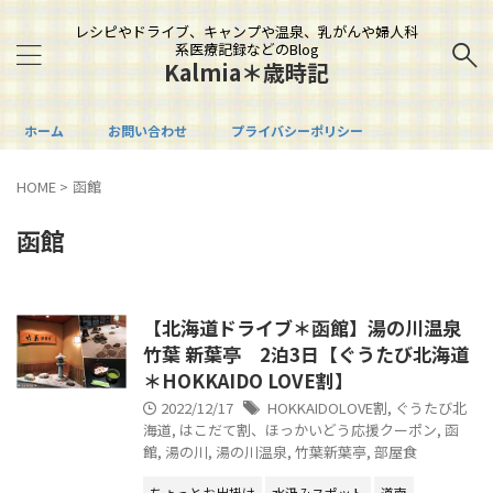
レシピやドライブ、キャンプや温泉、乳がんや婦人科
系医療記録などのBlog
Kalmia＊歳時記
ホーム
お問い合わせ
プライバシーポリシー
HOME
>
函館
函館
【北海道ドライブ＊函館】湯の川温泉
竹葉 新葉亭 2泊3日【ぐうたび北海道
＊HOKKAIDO LOVE割】
2022/12/17
HOKKAIDOLOVE割
,
ぐうたび北
海道
,
はこだて割、ほっかいどう応援クーポン
,
函
館
,
湯の川
,
湯の川温泉
,
竹葉新葉亭
,
部屋食
ちょっとお出掛け
水汲みスポット
道南