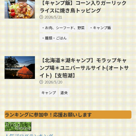
【キャンプ飯】コーン入りガーリック
ライスに焼き鳥トッピング
2026/5/21
・お肉、シーフード、野菜
・キャンプ飯
・麺類・ごはん
【北海道＊湖キャンプ】モラップキャ
ンプ場＊ユニバーサルサイト(オートサ
イト)【支笏湖】
2026/5/20
キャンプ
道央
ランキングに参加中！応援お願いします