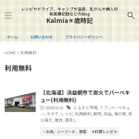
レシピやドライブ、キャンプや温泉、乳がんや婦人科
系医療記録などのBlog
Kalmia＊歳時記
ホーム
お問い合わせ
プライバシーポリシー
HOME
>
利用無料
利用無料
【北海道】浜益朝市で炭火でバーベキ
ュー(利用無料)
2008/6/21
ふるさと市場
,
ツブ
,
バーベキュ
ー
,
ホタテ
,
レシピ
,
利用無料
,
朝市
,
浜益
,
海の幸
,
炭
火焼き
,
稚貝
,
酒蒸し
・お肉、シーフード、野菜
＊料理レシピ＊