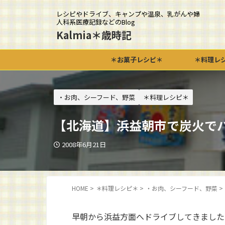
レシピやドライブ、キャンプや温泉、乳がんや婦
人科系医療記録などのBlog
Kalmia＊歳時記
＊お菓子レシピ＊
＊料理レ
・お肉、シーフード、野菜
＊料理レシピ＊
【北海道】浜益朝市で炭火でバ
2008年6月21日
HOME
>
＊料理レシピ＊
>
・お肉、シーフード、野菜
>
早朝から浜益方面へドライブしてきました