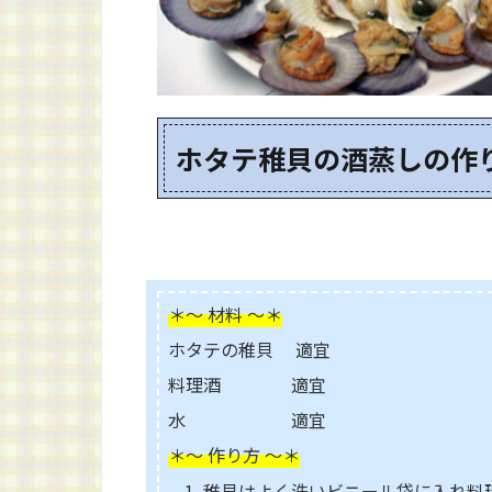
ホタテ稚貝の酒蒸しの作
＊～ 材料 ～＊
ホタテの稚貝 適宜
料理酒 適宜
水 適宜
＊～ 作り方 ～＊
稚貝はよく洗いビニール袋に入れ料