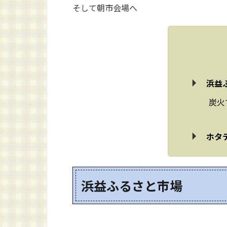
そして朝市会場へ
浜益
炭火
ホタ
浜益ふるさと市場