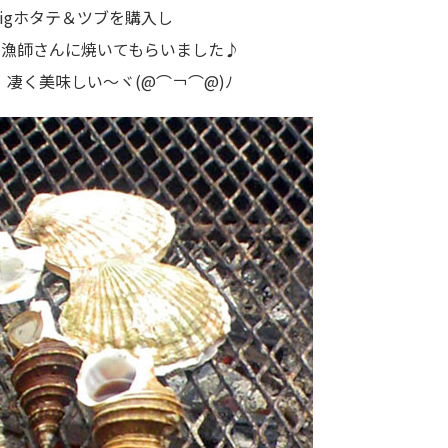
igホタテ＆ツブを購入し
の漁師さんに焼いてもらいました♪
凄く美味しい～ヾ(@⌒￢⌒@)ﾉ