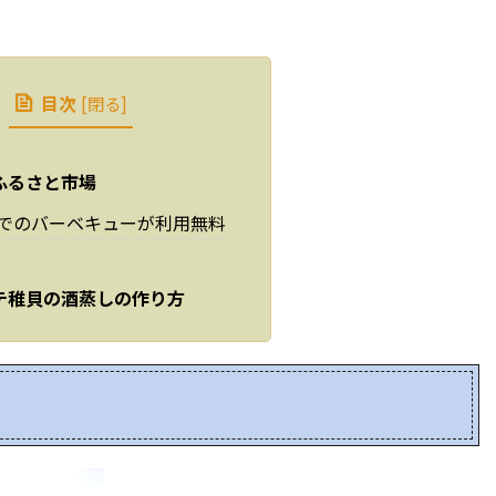
目次
[
閉る
]
ふるさと市場
でのバーベキューが利用無料
テ稚貝の酒蒸しの作り方