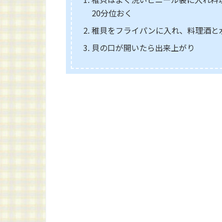
20分位おく
稚貝をフライパンに入れ、料理酒と
貝の口が開いたら出来上がり