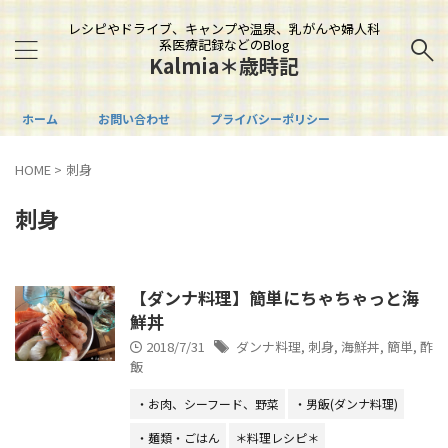
レシピやドライブ、キャンプや温泉、乳がんや婦人科
系医療記録などのBlog
Kalmia＊歳時記
ホーム
お問い合わせ
プライバシーポリシー
HOME
>
刺身
刺身
【ダンナ料理】簡単にちゃちゃっと海
鮮丼
2018/7/31
ダンナ料理
,
刺身
,
海鮮丼
,
簡単
,
酢
飯
・お肉、シーフード、野菜
・男飯(ダンナ料理)
・麺類・ごはん
＊料理レシピ＊