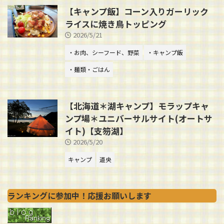
【キャンプ飯】コーン入りガーリック
ライスに焼き鳥トッピング
2026/5/21
・お肉、シーフード、野菜
・キャンプ飯
・麺類・ごはん
【北海道＊湖キャンプ】モラップキャ
ンプ場＊ユニバーサルサイト(オートサ
イト)【支笏湖】
2026/5/20
キャンプ
道央
ランキングに参加中！応援お願いします