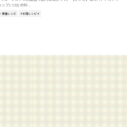
プ1つ分) 材料 ...
・療養レシピ
＊料理レシピ＊