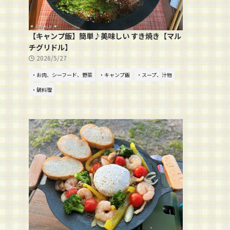
【キャンプ飯】簡単♪美味しい すき焼き【マル
チグリドル】
2026/5/27
・お肉、シーフード、野菜
・キャンプ飯
・スープ、汁物
・鍋料理