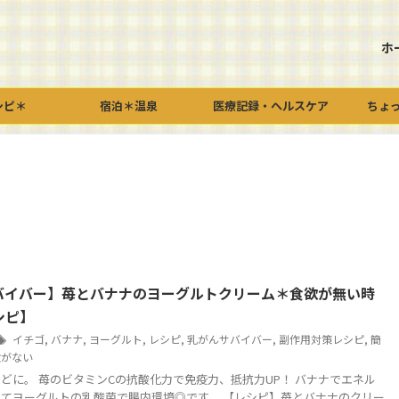
ホ
シピ＊
宿泊＊温泉
医療記録・ヘルスケア
ちょ
バイバー】苺とバナナのヨーグルトクリーム＊食欲が無い時
シピ】
イチゴ
,
バナナ
,
ヨーグルト
,
レシピ
,
乳がんサバイバー
,
副作用対策レシピ
,
簡
欲がない
どに。 苺のビタミンCの抗酸化力で免疫力、抵抗力UP！ バナナでエネル
てヨーグルトの乳酸菌で腸内環境◎です。 【レシピ】苺とバナナのクリー