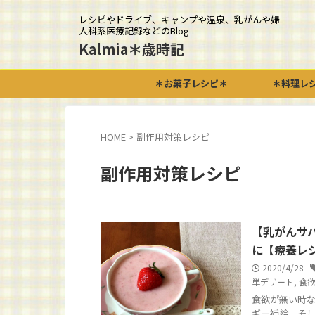
レシピやドライブ、キャンプや温泉、乳がんや婦
人科系医療記録などのBlog
Kalmia＊歳時記
＊お菓子レシピ＊
＊料理レ
HOME
>
副作用対策レシピ
副作用対策レシピ
【乳がんサ
に【療養レ
2020/4/28
単デザート
,
食
食欲が無い時な
ギー補給、そし