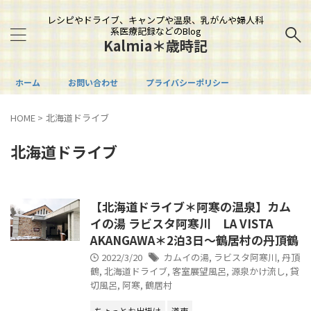
レシピやドライブ、キャンプや温泉、乳がんや婦人科
系医療記録などのBlog
Kalmia＊歳時記
ホーム
お問い合わせ
プライバシーポリシー
HOME
>
北海道ドライブ
北海道ドライブ
【北海道ドライブ＊阿寒の温泉】カム
イの湯 ラビスタ阿寒川 LA VISTA
AKANGAWA＊2泊3日～鶴居村の丹頂鶴
2022/3/20
カムイの湯
,
ラビスタ阿寒川
,
丹頂
鶴
,
北海道ドライブ
,
客室展望風呂
,
源泉かけ流し
,
貸
切風呂
,
阿寒
,
鶴居村
ちょっとお出掛け
道東