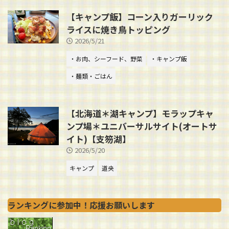
【キャンプ飯】コーン入りガーリック
ライスに焼き鳥トッピング
2026/5/21
・お肉、シーフード、野菜
・キャンプ飯
・麺類・ごはん
【北海道＊湖キャンプ】モラップキャ
ンプ場＊ユニバーサルサイト(オートサ
イト)【支笏湖】
2026/5/20
キャンプ
道央
ランキングに参加中！応援お願いします