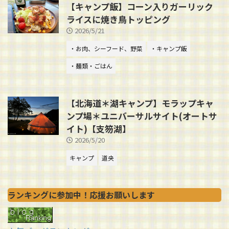
【キャンプ飯】コーン入りガーリック
ライスに焼き鳥トッピング
2026/5/21
・お肉、シーフード、野菜
・キャンプ飯
・麺類・ごはん
【北海道＊湖キャンプ】モラップキャ
ンプ場＊ユニバーサルサイト(オートサ
イト)【支笏湖】
2026/5/20
キャンプ
道央
ランキングに参加中！応援お願いします