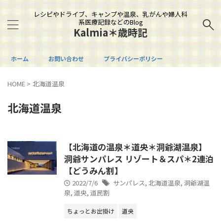
レシピやドライブ、キャンプや温泉、乳がんや婦人科
系医療記録などのBlog
Kalmia＊歳時記
ホーム
お問い合わせ
プライバシーポリシー
HOME
>
北海道温泉
北海道温泉
【北海道の温泉＊道央＊洞爺湖温泉】
洞爺サンパレス リゾート＆スパ＊2連泊
【どうみん割】
2022/7/6
サンパレス
,
北海道温泉
,
洞爺湖温
泉
,
道央
,
道民割
ちょっとお出掛け
道央