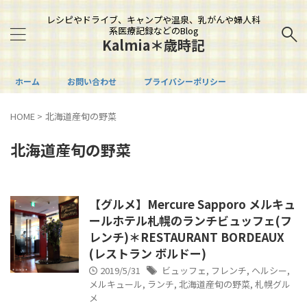
レシピやドライブ、キャンプや温泉、乳がんや婦人科
系医療記録などのBlog
Kalmia＊歳時記
ホーム
お問い合わせ
プライバシーポリシー
HOME
>
北海道産旬の野菜
北海道産旬の野菜
【グルメ】Mercure Sapporo メルキュ
ールホテル札幌のランチビュッフェ(フ
レンチ)＊RESTAURANT BORDEAUX
(レストラン ボルドー)
2019/5/31
ビュッフェ
,
フレンチ
,
ヘルシー
,
メルキュール
,
ランチ
,
北海道産旬の野菜
,
札幌グル
メ