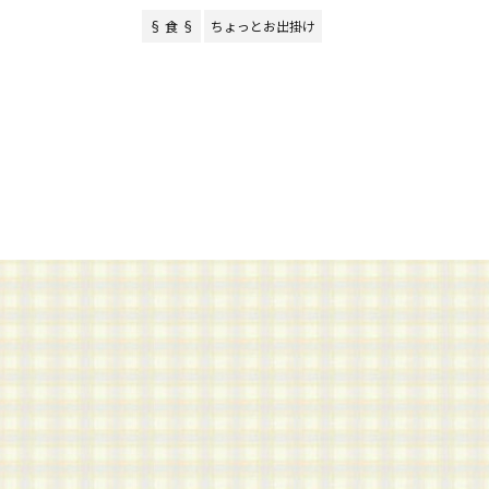
§ 食 §
ちょっとお出掛け