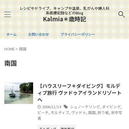
レシピやドライブ、キャンプや温泉、乳がんや婦人科
系医療記録などのBlog
Kalmia＊歳時記
ホーム
お問い合わせ
プライバシーポリシー
HOME
>
南国
南国
【ハウスリーフ＊ダイビング】モルデ
ィブ旅行 ヴァドゥアイランドリゾート
へ
2006/11/14
シュノーケリング
,
ダイビング
,
ビーチ
,
モルディブ
,
ヴァドゥ
,
南国
,
折り紙
,
水中写
真
モルディブ
海外旅行