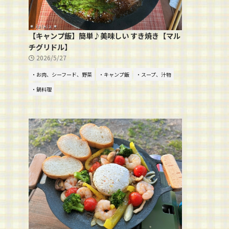
【キャンプ飯】簡単♪美味しい すき焼き【マル
チグリドル】
2026/5/27
・お肉、シーフード、野菜
・キャンプ飯
・スープ、汁物
・鍋料理