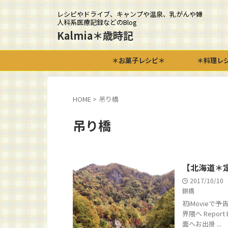
レシピやドライブ、キャンプや温泉、乳がんや婦
人科系医療記録などのBlog
Kalmia＊歳時記
＊お菓子レシピ＊
＊料理レ
HOME
>
吊り橋
吊り橋
【北海道＊
2017/10/10
錦橋
初iMovieで
界隈へ Repo
面へお出掛 ...