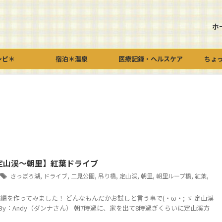
ホ
シピ＊
宿泊＊温泉
医療記録・ヘルスケア
ちょ
定山渓～朝里】紅葉ドライブ
さっぽろ湖
,
ドライブ
,
二見公園
,
吊り橋
,
定山渓
,
朝里
,
朝里ループ橋
,
紅葉
,
予告編を作ってみました！ どんなもんだかお試しと言う事で(・ω・; ゞ 定山渓
rt By：Andy（ダンナさん） 朝7時過に、家を出て8時過ぎくらいに定山渓方