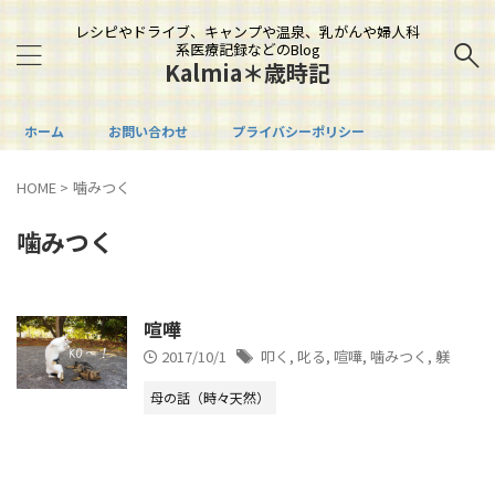
レシピやドライブ、キャンプや温泉、乳がんや婦人科
系医療記録などのBlog
Kalmia＊歳時記
ホーム
お問い合わせ
プライバシーポリシー
HOME
>
噛みつく
噛みつく
喧嘩
2017/10/1
叩く
,
叱る
,
喧嘩
,
噛みつく
,
躾
母の話（時々天然）