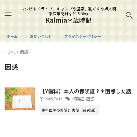
レシピやドライブ、キャンプや温泉、乳がんや婦人科
系医療記録などのBlog
Kalmia＊歳時記
ホーム
お問い合わせ
プライバシーポリシー
HOME
>
困惑
困惑
【Y歯科】本人の保険証？＊困惑した話
2005/8/15
保険証
,
困惑
歯科医院のお話＆ 裏話【患者編】