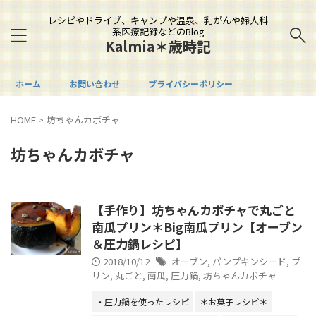
レシピやドライブ、キャンプや温泉、乳がんや婦人科
系医療記録などのBlog
Kalmia＊歳時記
ホーム
お問い合わせ
プライバシーポリシー
HOME
>
坊ちゃんカボチャ
坊ちゃんカボチャ
【手作り】坊ちゃんカボチャで丸ごと
南瓜プリン＊Big南瓜プリン【オーブン
＆圧力鍋レシピ】
2018/10/12
オーブン
,
パンプキンシード
,
プ
リン
,
丸ごと
,
南瓜
,
圧力鍋
,
坊ちゃんカボチャ
・圧力鍋を使ったレシピ
＊お菓子レシピ＊