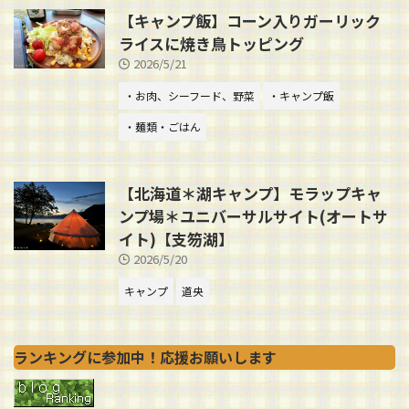
【キャンプ飯】コーン入りガーリック
ライスに焼き鳥トッピング
2026/5/21
・お肉、シーフード、野菜
・キャンプ飯
・麺類・ごはん
【北海道＊湖キャンプ】モラップキャ
ンプ場＊ユニバーサルサイト(オートサ
イト)【支笏湖】
2026/5/20
キャンプ
道央
ランキングに参加中！応援お願いします