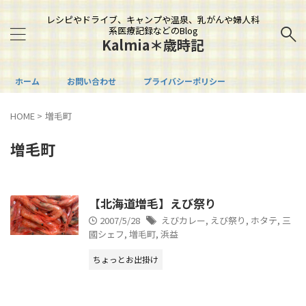
レシピやドライブ、キャンプや温泉、乳がんや婦人科
系医療記録などのBlog
Kalmia＊歳時記
ホーム
お問い合わせ
プライバシーポリシー
HOME
>
増毛町
増毛町
【北海道増毛】えび祭り
2007/5/28
えびカレー
,
えび祭り
,
ホタテ
,
三
國シェフ
,
増毛町
,
浜益
ちょっとお出掛け