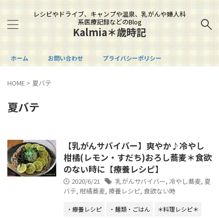
レシピやドライブ、キャンプや温泉、乳がんや婦人科
系医療記録などのBlog
Kalmia＊歳時記
ホーム
お問い合わせ
プライバシーポリシー
HOME
>
夏バテ
夏バテ
【乳がんサバイバー】爽やか♪冷やし
柑橘(レモン・すだち)おろし蕎麦＊食欲
のない時に【療養レシピ】
2020/6/21
乳がんサバイバー
,
冷やし蕎麦
,
夏
バテ
,
柑橘蕎麦
,
療養レシピ
,
食欲ない時
・療養レシピ
・麺類・ごはん
＊料理レシピ＊