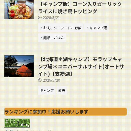
【キャンプ飯】コーン入りガーリック
ライスに焼き鳥トッピング
2026/5/21
・お肉、シーフード、野菜
・キャンプ飯
・麺類・ごはん
【北海道＊湖キャンプ】モラップキャ
ンプ場＊ユニバーサルサイト(オートサ
イト)【支笏湖】
2026/5/20
キャンプ
道央
ランキングに参加中！応援お願いします