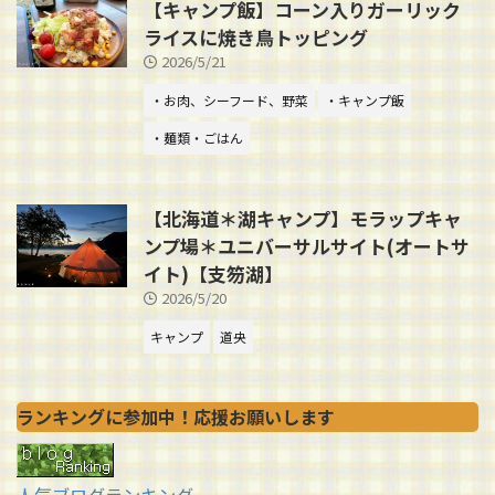
【キャンプ飯】コーン入りガーリック
ライスに焼き鳥トッピング
2026/5/21
・お肉、シーフード、野菜
・キャンプ飯
・麺類・ごはん
【北海道＊湖キャンプ】モラップキャ
ンプ場＊ユニバーサルサイト(オートサ
イト)【支笏湖】
2026/5/20
キャンプ
道央
ランキングに参加中！応援お願いします