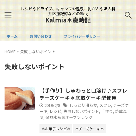
レシピやドライブ、キャンプや温泉、乳がんや婦人科
系医療記録などのBlog
Kalmia＊歳時記
ホーム
お問い合わせ
プライバシーポリシー
HOME
>
失敗しないポイント
失敗しないポイント
【手作り】しゅわっと口溶け♪スフレ
チーズケーキ＊底取ケーキ型使用
2019/2/8
しっとり滑らか
,
スフレ
,
チーズケ
ーキ
,
レシピ
,
失敗しないポイント
,
手作り
,
焼成温
度
,
過熱水蒸気オーブンレンジ
＊お菓子レシピ＊
＊チーズケーキ＊