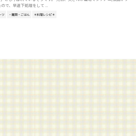
ので、早速下処理をして ...
ーツ
・麺類・ごはん
＊料理レシピ＊