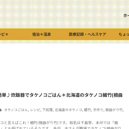
ホ
シピ＊
宿泊＊温泉
医療記録・ヘルスケア
ちょ
簡単♪炊飯器でタケノコごはん＊北海道のタケノコ細竹(根曲
タケノコごはん
,
レシピ
,
下処理
,
北海道のタケノコ
,
姫竹
,
手作り
,
根曲がり竹
,
コと言えばこれ！細竹(根曲がり竹)です。和名は千島笹、本州では「姫
」とも呼ばれているそうです。 先日、夫さんが職場でタケノコ(根曲がり