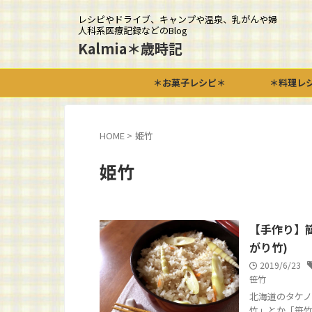
レシピやドライブ、キャンプや温泉、乳がんや婦
人科系医療記録などのBlog
Kalmia＊歳時記
＊お菓子レシピ＊
＊料理レ
HOME
>
姫竹
姫竹
【手作り】
がり竹)
2019/6/23
笹竹
北海道のタケノ
竹」とか「笹竹