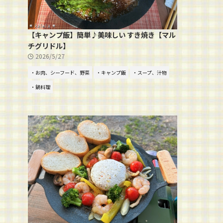
【キャンプ飯】簡単♪美味しい すき焼き【マル
チグリドル】
2026/5/27
・お肉、シーフード、野菜
・キャンプ飯
・スープ、汁物
・鍋料理