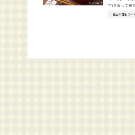
竹)を貰って来た
・郷土料理＆スイ