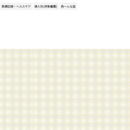
医療記録・ヘルスケア
婦人科(卵巣嚢腫)
色～んな話