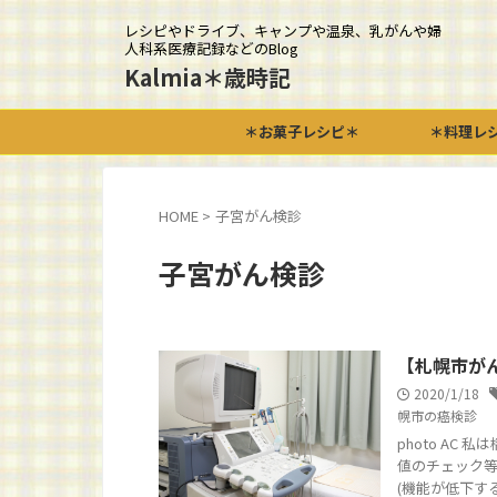
レシピやドライブ、キャンプや温泉、乳がんや婦
人科系医療記録などのBlog
Kalmia＊歳時記
＊お菓子レシピ＊
＊料理レ
HOME
>
子宮がん検診
子宮がん検診
【札幌市が
2020/1/18
幌市の癌検診
photo A
値のチェック
(機能が低下する