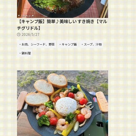
【キャンプ飯】簡単♪美味しい すき焼き【マル
チグリドル】
2026/5/27
・お肉、シーフード、野菜
・キャンプ飯
・スープ、汁物
・鍋料理