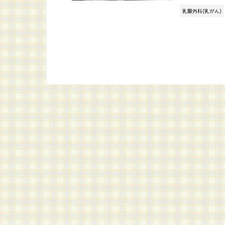
乳腺外科(乳がん)