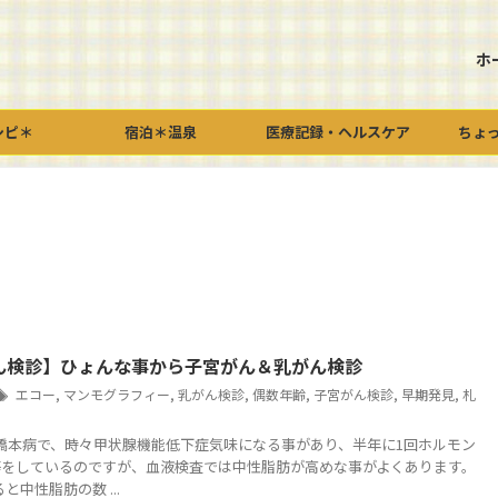
ホ
シピ＊
宿泊＊温泉
医療記録・ヘルスケア
ちょ
ん検診】ひょんな事から子宮がん＆乳がん検診
エコー
,
マンモグラフィー
,
乳がん検診
,
偶数年齢
,
子宮がん検診
,
早期発見
,
札
C 私は橋本病で、時々甲状腺機能低下症気味になる事があり、半年に1回ホルモン
等をしているのですが、血液検査では中性脂肪が高めな事がよくあります。
と中性脂肪の数 ...