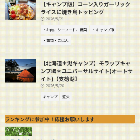
【キャンプ飯】コーン入りガーリック
ライスに焼き鳥トッピング
2026/5/21
・お肉、シーフード、野菜
・キャンプ飯
・麺類・ごはん
【北海道＊湖キャンプ】モラップキャ
ンプ場＊ユニバーサルサイト(オートサ
イト)【支笏湖】
2026/5/20
キャンプ
道央
ランキングに参加中！応援お願いします