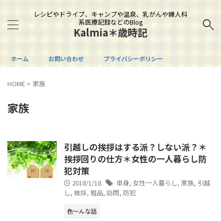
レシピやドライブ、キャンプや温泉、乳がんや婦人科
系医療記録などのBlog
Kalmia＊歳時記
ホーム
お問い合わせ
プライバシーポリシー
HOME
>
家族
家族
引越しの挨拶はする派？しない派？＊
挨拶回りの仕方＊女性の一人暮らし防
犯対策
2018/1/18
単身
,
女性一人暮らし
,
家族
,
引越
し
,
挨拶
,
粗品
,
訪問
,
防犯
色～んな話