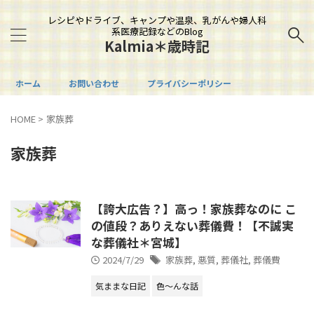
レシピやドライブ、キャンプや温泉、乳がんや婦人科
系医療記録などのBlog
Kalmia＊歳時記
ホーム
お問い合わせ
プライバシーポリシー
HOME
>
家族葬
家族葬
【誇大広告？】高っ！家族葬なのに こ
の値段？ありえない葬儀費！【不誠実
な葬儀社＊宮城】
2024/7/29
家族葬
,
悪質
,
葬儀社
,
葬儀費
気ままな日記
色～んな話