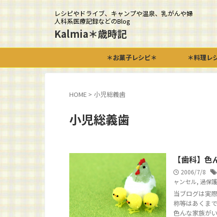
レシピやドライブ、キャンプや温泉、乳がんや婦
人科系医療記録などのBlog
Kalmia＊歳時記
＊お菓子レシピ＊
＊料理レ
HOME
>
小児総義歯
小児総義歯
【歯科】色
2006/7/8
ャンセル
,
過保
当ブログは実際
称等はあくまで
色んな家族がいる