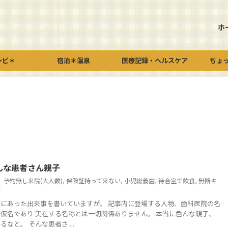
ホ
シピ＊
宿泊＊温泉
医療記録・ヘルスケア
ちょ
んな患者さん親子
予約無し来院(大人数)
,
保険証持って来ない
,
小児総義歯
,
待合室で飲食
,
無断キ
護
にあった出来事を書いていますが、 記事内に登場する人物、歯科医院の名
仮名であり 実在する名称とは一切関係ありません。 本当に色んな親子、
なと。 そんな患者さ ...