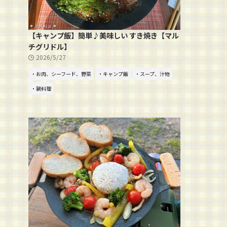
【キャンプ飯】簡単♪美味しい すき焼き【マル
チグリドル】
2026/5/27
・お肉、シーフード、野菜
・キャンプ飯
・スープ、汁物
・鍋料理