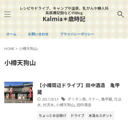
レシピやドライブ、キャンプや温泉、乳がんや婦人科
系医療記録などのBlog
Kalmia＊歳時記
ホーム
お問い合わせ
プライバシーポリシー
HOME
>
小樽天狗山
小樽天狗山
【小樽周辺ドライブ】田中酒造 亀甲
蔵
2017/8/13
ポリタン族
,
マナー
,
亀甲蔵
,
仕込
水
,
伏流水
,
小樽天狗山
,
田中酒造
ちょっとお出掛け
ドライブ
水汲みスポット