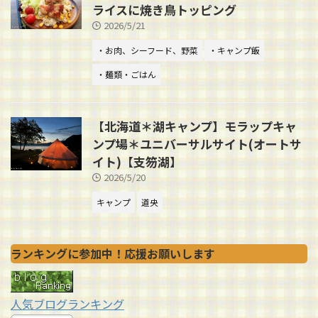
ライスに焼き鳥トッピング
2026/5/21
・お肉、シーフード、野菜
・キャンプ飯
・麺類・ごはん
【北海道＊湖キャンプ】モラップキャ
ンプ場＊ユニバーサルサイト(オートサ
イト)【支笏湖】
2026/5/20
キャンプ
道央
ランキングに参加中！応援お願いします
人気ブログランキング