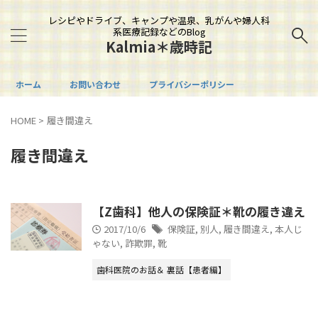
レシピやドライブ、キャンプや温泉、乳がんや婦人科
系医療記録などのBlog
Kalmia＊歳時記
ホーム
お問い合わせ
プライバシーポリシー
HOME
>
履き間違え
履き間違え
【Z歯科】他人の保険証＊靴の履き違え
2017/10/6
保険証
,
別人
,
履き間違え
,
本人じ
ゃない
,
詐欺罪
,
靴
歯科医院のお話＆ 裏話【患者編】