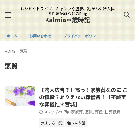
レシピやドライブ、キャンプや温泉、乳がんや婦人科
系医療記録などのBlog
Kalmia＊歳時記
ホーム
お問い合わせ
プライバシーポリシー
HOME
>
悪質
悪質
【誇大広告？】高っ！家族葬なのに こ
の値段？ありえない葬儀費！【不誠実
な葬儀社＊宮城】
2024/7/29
家族葬
,
悪質
,
葬儀社
,
葬儀費
気ままな日記
色～んな話