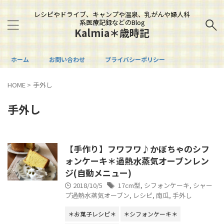
レシピやドライブ、キャンプや温泉、乳がんや婦人科
系医療記録などのBlog
Kalmia＊歳時記
ホーム
お問い合わせ
プライバシーポリシー
HOME
>
手外し
手外し
【手作り】フワフワ♪かぼちゃのシフ
ォンケーキ＊過熱水蒸気オーブンレン
ジ(自動メニュー)
2018/10/5
17cm型
,
シフォンケーキ
,
シャー
プ過熱水蒸気オーブン
,
レシピ
,
南瓜
,
手外し
＊お菓子レシピ＊
＊シフォンケーキ＊