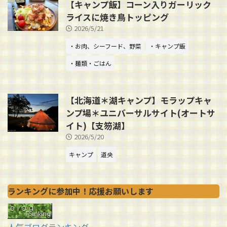
【キャンプ飯】コーン入りガーリック
ライスに焼き鳥トッピング
2026/5/21
・お肉、シーフード、野菜
・キャンプ飯
・麺類・ごはん
【北海道＊湖キャンプ】モラップキャ
ンプ場＊ユニバーサルサイト(オートサ
イト)【支笏湖】
2026/5/20
キャンプ
道央
ランキングに参加中！応援お願いします