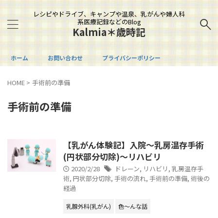
レシピやドライブ、キャンプや温泉、乳がんや婦人科
系医療記録などのBlog
Kalmia＊歳時記
ホーム
お問い合わせ
プライバシーポリシー
HOME
>
手術前の準備
手術前の準備
【乳がん体験記】入院～乳房温存手術
(円状部分切除)～リハビリ
2020/2/28
ドレーン
,
リハビリ
,
乳房温存手
術
,
円状部分切除
,
手術の流れ
,
手術前の準備
,
術後の
経過
乳腺外科(乳がん)
色～んな話