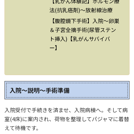
【乳がん体験記】ホルモン療
法(抗乳癌剤)～放射線治療
【腹腔鏡下手術】入院～卵巣
＆子宮全摘手術(尿管ステン
ト挿入)【乳がんサバイバ
ー】
入院～説明～手術準備
入院受付で手続きを済ませ、入院病棟へ。そして病
室(4床)に案内され、荷物を整理してパジャマに着替
えて待機です。