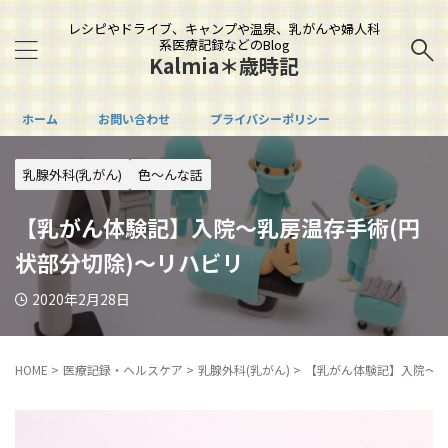
レシピやドライブ、キャンプや温泉、乳がんや婦人科
系医療記録などのBlog
Kalmia＊歳時記
ホーム
お問い合わせ
プライバシーポリシー
乳腺外科(乳がん)
色～んな話
【乳がん体験記】入院～乳房温存手術(円
状部分切除)～リハビリ
2020年2月28日
HOME
>
医療記録・ヘルスケア
>
乳腺外科(乳がん)
>
【乳がん体験記】入院～乳