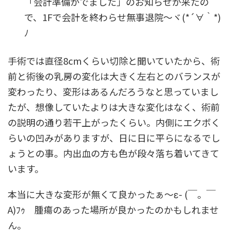
「会計準備がでました」のお知らせが来たの
で、1Fで会計を終わらせ無事退院～ヾ(*´∀｀*)
ﾉ
手術では直径8cmくらい切除と聞いていたから、術
前と術後の乳房の変化は大きく左右とのバランスが
変わったり、変形はあるんだろうなと思っていまし
たが、想像していたよりは大きな変化はなく、術前
の説明の通り若干上がったくらい。内側にエクボく
らいの凹みがありますが、日に日に平らになるでし
ょうとの事。内出血の方も色が段々落ち着いてきて
います。
本当に大きな変形が無くて良かったぁ～ε- (￣。￣
A)ﾌｩ 腫瘍のあった場所が良かったのかもしれませ
ん。