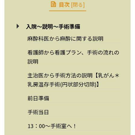
目次
[
閉る
]
入院～説明～手術準備
麻酔科医から麻酔に関する説明
看護師から看護プラン、手術の流れの
説明
主治医から手術方法の説明【乳がん＊
乳房温存手術(円状部分切除)】
前日準備
手術当日
13：00～手術室へ！