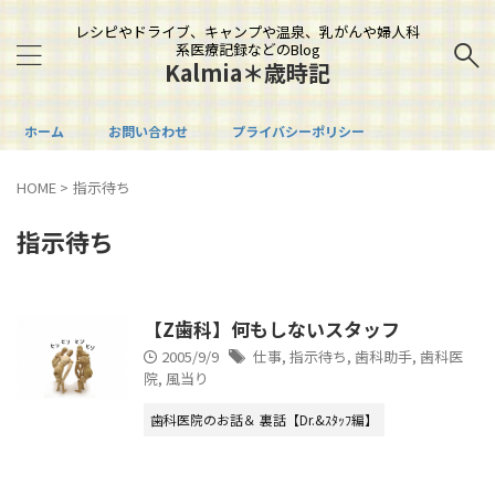
レシピやドライブ、キャンプや温泉、乳がんや婦人科
系医療記録などのBlog
Kalmia＊歳時記
ホーム
お問い合わせ
プライバシーポリシー
HOME
>
指示待ち
指示待ち
【Z歯科】何もしないスタッフ
2005/9/9
仕事
,
指示待ち
,
歯科助手
,
歯科医
院
,
風当り
歯科医院のお話＆ 裏話【Dr.&ｽﾀｯﾌ編】