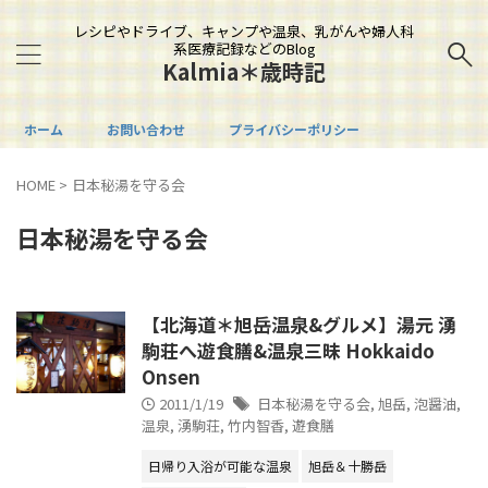
レシピやドライブ、キャンプや温泉、乳がんや婦人科
系医療記録などのBlog
Kalmia＊歳時記
ホーム
お問い合わせ
プライバシーポリシー
HOME
>
日本秘湯を守る会
日本秘湯を守る会
【北海道＊旭岳温泉&グルメ】湯元 湧
駒荘へ遊食膳&温泉三昧 Hokkaido
Onsen
2011/1/19
日本秘湯を守る会
,
旭岳
,
泡醤油
,
温泉
,
湧駒荘
,
竹内智香
,
遊食膳
日帰り入浴が可能な温泉
旭岳＆十勝岳