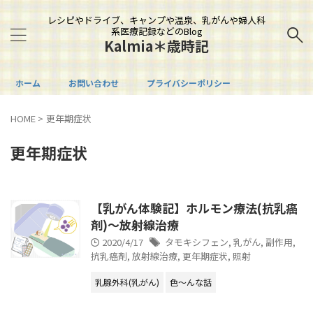
レシピやドライブ、キャンプや温泉、乳がんや婦人科
系医療記録などのBlog
Kalmia＊歳時記
ホーム
お問い合わせ
プライバシーポリシー
HOME
>
更年期症状
更年期症状
【乳がん体験記】ホルモン療法(抗乳癌
剤)～放射線治療
2020/4/17
タモキシフェン
,
乳がん
,
副作用
,
抗乳癌剤
,
放射線治療
,
更年期症状
,
照射
乳腺外科(乳がん)
色～んな話