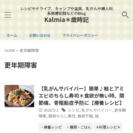
レシピやドライブ、キャンプや温泉、乳がんや婦人科
系医療記録などのBlog
Kalmia＊歳時記
ホーム
お問い合わせ
プライバシーポリシー
HOME
>
更年期障害
更年期障害
【乳がんサバイバー】簡単♪鮭とアミ
エビのちらし寿司＊食欲が無い時、関
節痛、骨粗鬆症予防に【療養レシピ】
2020/5/1
レシピ
,
乳がんサバイバー
,
更年期
障害
,
簡単ちらし寿司
,
食欲不振
,
鮭
・療養レシピ
・麺類・ごはん
＊料理レシピ＊