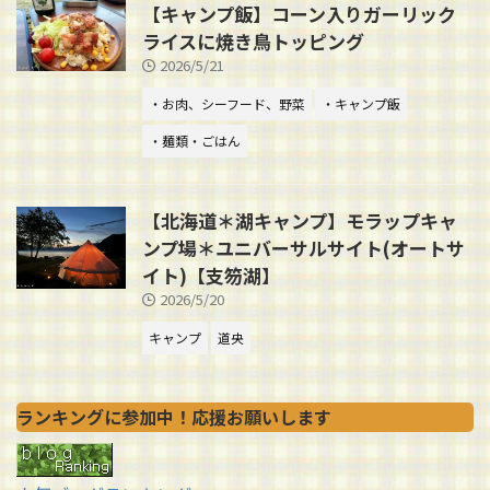
【キャンプ飯】コーン入りガーリック
ライスに焼き鳥トッピング
2026/5/21
・お肉、シーフード、野菜
・キャンプ飯
・麺類・ごはん
【北海道＊湖キャンプ】モラップキャ
ンプ場＊ユニバーサルサイト(オートサ
イト)【支笏湖】
2026/5/20
キャンプ
道央
ランキングに参加中！応援お願いします