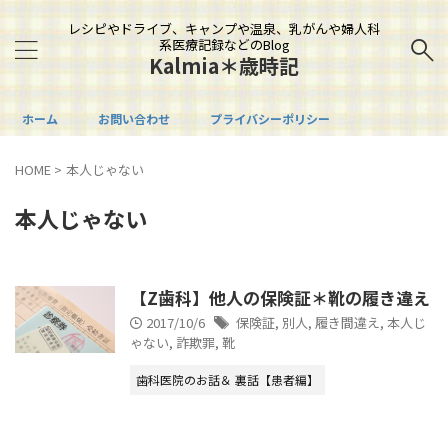
レシピやドライブ、キャンプや温泉、乳がんや婦人科
系医療記録などのBlog
Kalmia＊歳時記
ホーム
お問い合わせ
プライバシーポリシー
HOME
>
本人じゃない
本人じゃない
【Z歯科】他人の保険証＊靴の履き違え
2017/10/6
保険証
,
別人
,
履き間違え
,
本人じ
ゃない
,
詐欺罪
,
靴
歯科医院のお話＆ 裏話【患者編】