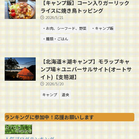
【キャンプ飯】コーン入りガーリック
ライスに焼き鳥トッピング
2026/5/21
・お肉、シーフード、野菜
・キャンプ飯
・麺類・ごはん
【北海道＊湖キャンプ】モラップキャ
ンプ場＊ユニバーサルサイト(オートサ
イト)【支笏湖】
2026/5/20
キャンプ
道央
ランキングに参加中！応援お願いします