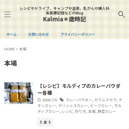
レシピやドライブ、キャンプや温泉、乳がんや婦人科
系医療記録などのBlog
Kalmia＊歳時記
ホーム
お問い合わせ
プライバシーポリシー
HOME
>
本場
本場
【レシピ】モルディブのカレーパウダ
ー各種
2006/7/6
カレーパウダー
,
ガラムマサラ
,
チ
キンカレー
,
デリシャスカレー
,
ビーフカレー
,
モル
ディブカレー
,
レシピ
,
作り方
,
本場
,
野菜カレー
§ 食 §