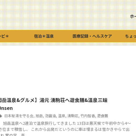
ホ
シピ＊
宿泊＊温泉
医療記録・ヘルスケア
ちょ
旭岳温泉&グルメ】湯元 湧駒荘へ遊食膳&温泉三昧
Onsen
日本秘湯を守る会
,
旭岳
,
泡醤油
,
温泉
,
湧駒荘
,
竹内智香
,
遊食膳
5日 旭岳温泉へ2連泊で温泉旅行してきました 13日は悪天候で午前中から4～
さ位まで積雪し、 これから出発だというのに車は埋まるは雪かきやらで出
 案の定、高 ...