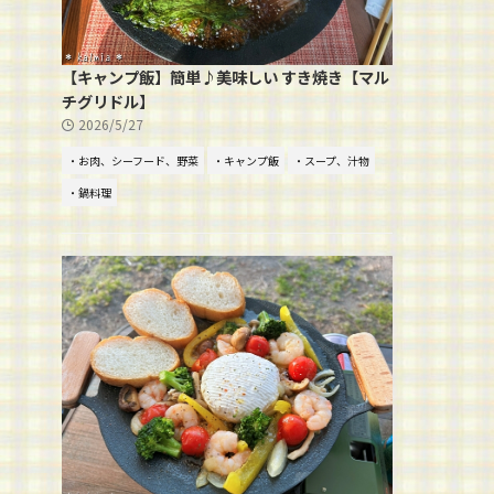
【キャンプ飯】簡単♪美味しい すき焼き【マル
チグリドル】
2026/5/27
・お肉、シーフード、野菜
・キャンプ飯
・スープ、汁物
・鍋料理