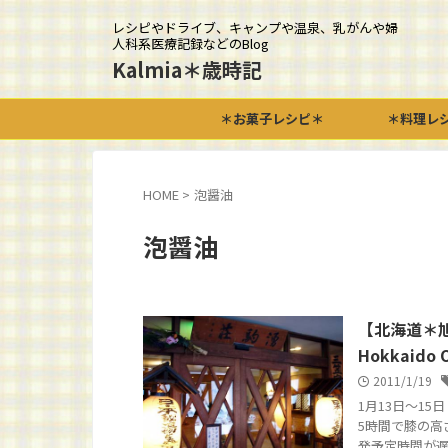
レシピやドライブ、キャンプや温泉、乳がんや婦
人科系医療記録などのBlog
Kalmia＊歳時記
＊お菓子レシピ＊
＊料理レ
HOME
>
泡醤油
泡醤油
【北海道＊
Hokkaido 
2011/1/19
1月13日～1
5時間で膝の高
発予定時間が遅れ