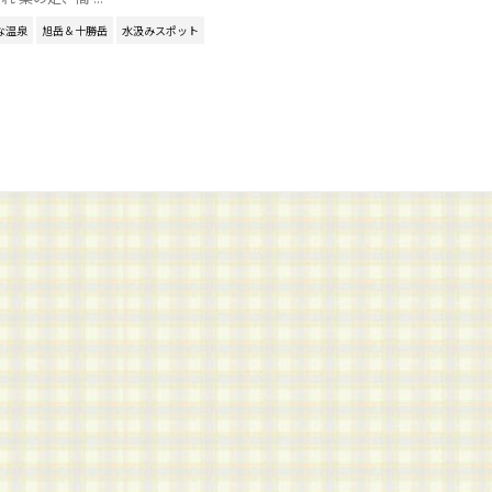
な温泉
旭岳＆十勝岳
水汲みスポット