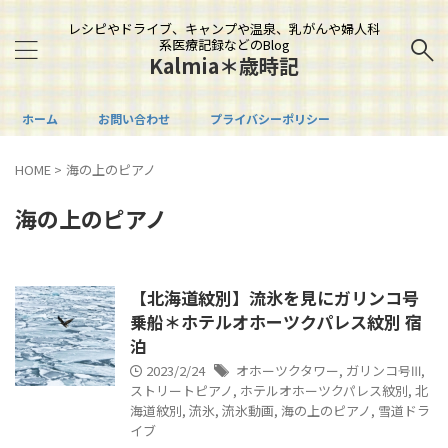
レシピやドライブ、キャンプや温泉、乳がんや婦人科
系医療記録などのBlog
Kalmia＊歳時記
ホーム
お問い合わせ
プライバシーポリシー
HOME
>
海の上のピアノ
海の上のピアノ
【北海道紋別】流氷を見にガリンコ号
乗船＊ホテルオホーツクパレス紋別 宿
泊
2023/2/24
オホーツクタワー
,
ガリンコ号Ⅲ
,
ストリートピアノ
,
ホテルオホーツクパレス紋別
,
北
海道紋別
,
流氷
,
流氷動画
,
海の上のピアノ
,
雪道ドラ
イブ