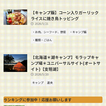
【キャンプ飯】コーン入りガーリック
ライスに焼き鳥トッピング
2026/5/21
・お肉、シーフード、野菜
・キャンプ飯
・麺類・ごはん
【北海道＊湖キャンプ】モラップキャ
ンプ場＊ユニバーサルサイト(オートサ
イト)【支笏湖】
2026/5/20
キャンプ
道央
ランキングに参加中！応援お願いします