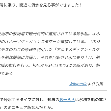
号に乗り、間近に流氷を見る事ができました！
紋別市の紋別港で観光目的に運用されている砕氷船。オホ
身のオホーツク・ガリンコタワーが運航している。「ネジ
メデスのねじの原理を利用した「アルキメディアン・スク
ルを船体前部に装備し、それを回転させ氷に乗り上げ、船
域の航行を行う。初代から3代目まで3つの船があり、初
つである。
Wikipedia
より引用
で砕氷するタイプに対し、
知床
の
おーろら
は氷塊を船の重さ
」のミニチュア版なんだとか。