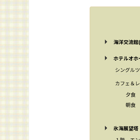
海洋交流館
ホテルオホ
シングルツ
カフェ＆レ
夕食
朝食
氷海展望塔
１階 エン