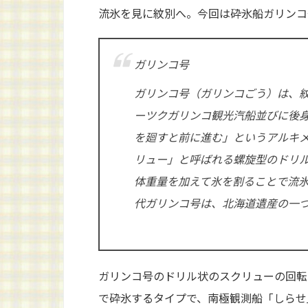
流氷を見に紋別へ。今回は砕氷船ガリンコ
ガリンコ号
ガリンコ号（ガリンコごう）は、
ーツクガリンコ観光汽船並びに後
を廻すと前に進む」というアルキ
リュー」と呼ばれる螺旋型のドリ
体重量を加えて氷を割ることで流氷
代ガリンコ号は、北海道遺産の一
ガリンコ号のドリル状のスクリューの回転
で砕氷するタイプで、南極観測船「しらせ