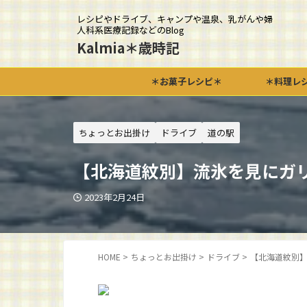
レシピやドライブ、キャンプや温泉、乳がんや婦
人科系医療記録などのBlog
Kalmia＊歳時記
＊お菓子レシピ＊
＊料理レ
ちょっとお出掛け
ドライブ
道の駅
【北海道紋別】流氷を見にガ
2023年2月24日
HOME
>
ちょっとお出掛け
>
ドライブ
>
【北海道紋別】