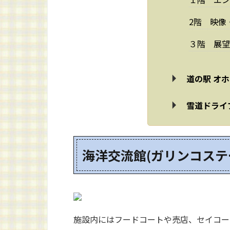
2階 映像
３階 展望
道の駅 オ
雪道ドライ
海洋交流館(ガリンコステ
施設内にはフードコートや売店、セイコー