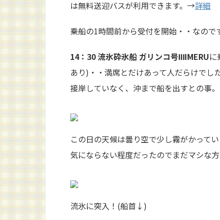
は無料送迎バスが利用できます。→
詳細
乗船の1時間前から受付を開始・・なので
14：30 流氷砕氷船 ガリンコ号ⅢIMERU
に
あり)・・満席とだけあって人だらけでし
接岸していなく、沖まで船を出すとの事。
この日の天候は曇り空で少し霧がかってい
気にならない程度だったのでまだマシな方
流氷に突入！(船首↓)